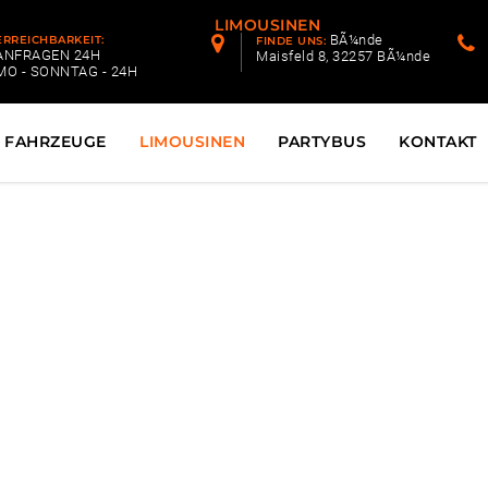
UNGEN
FAHRZEUGE
LIMOUSINEN
PARTYBUS
K
BÃ¼nde
ERREICHBARKEIT:
FINDE UNS:
ANFRAGEN 24H
Maisfeld 8, 32257 BÃ¼nde
MO - SONNTAG - 24H
FAHRZEUGE
LIMOUSINEN
PARTYBUS
KONTAKT
tchlimousine Hasb