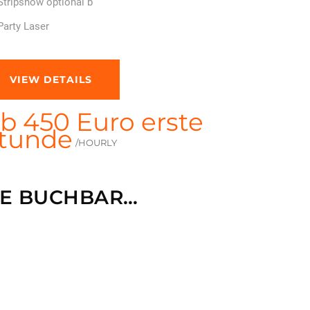
Stripshow optional b
Party Laser
VIEW DETAILS
b 450 Euro erste
tunde
/HOURLY
HE BUCHBAR…