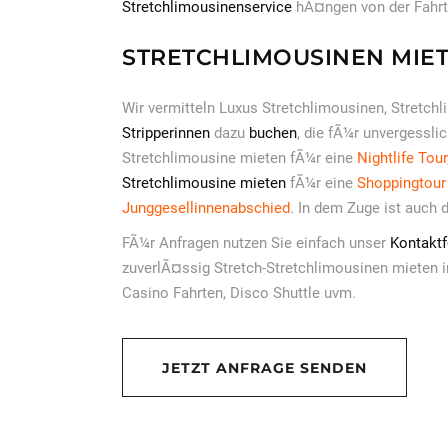
Stretchlimousinenservice
hÃ¤ngen von der Fahrtd
STRETCHLIMOUSINEN MIET
Wir vermitteln Luxus Stretchlimousinen, Stretc
Stripperinnen
dazu
buchen
, die fÃ¼r unvergessl
Stretchlimousine mieten fÃ¼r eine
Nightlife Tour
Stretchlimousine mieten
fÃ¼r eine
Shoppingtour
Junggesellinnenabschied
. In dem Zuge ist auch 
FÃ¼r Anfragen nutzen Sie einfach unser
Kontakt
zuverlÃ¤ssig Stretch-Stretchlimousinen mieten i
Casino Fahrten, Disco Shuttle uvm.
JETZT ANFRAGE SENDEN