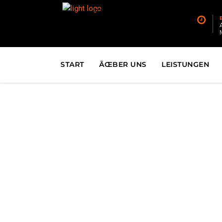
START
ÃŒBER UNS
LEIST
START
ÃŒBER UNS
LEISTUNGEN
Stre