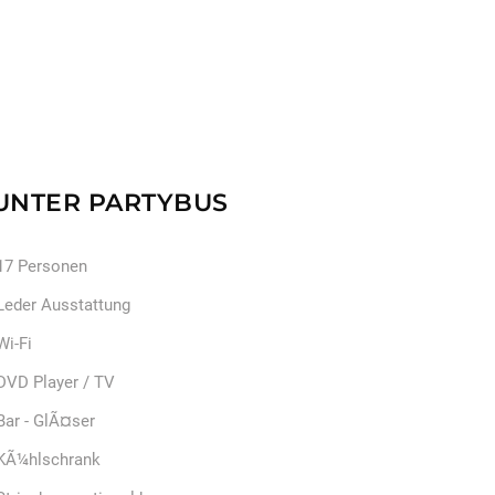
UNTER PARTYBUS
17 Personen
Leder Ausstattung
Wi-Fi
DVD Player / TV
Bar - GlÃ¤ser
KÃ¼hlschrank