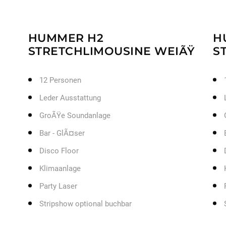
HUMMER H2
H
STRETCHLIMOUSINE WEIÃŸ
S
12 Personen
Leder Ausstattung
GroÃŸe Soundanlage
Bar - GlÃ¤ser
Disco Floor
Klimaanlage
Party Laser
Stripshow optional buchbar