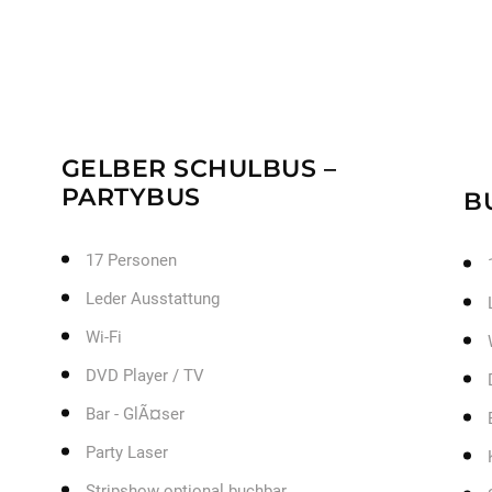
GELBER SCHULBUS –
PARTYBUS
17 Personen
Leder Ausstattung
B
Wi-Fi
DVD Player / TV
Bar - GlÃ¤ser
Party Laser
Stripshow optional buchbar
KÃ¼hlschrank