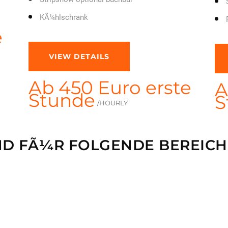
VIEW DETAILS
e
Ab 450 Euro erste
Stunde
/HOURLY
A
S
ND FÃ¼R FOLGENDE BEREIC