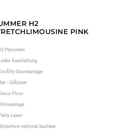
UMMER H2
TRETCHLIMOUSINE PINK
12 Personen
Leder Ausstattung
GroÃŸe Soundanlage
Bar - GlÃ¤ser
Disco Floor
Klimaanlage
Party Laser
Stripshow optional buchbar