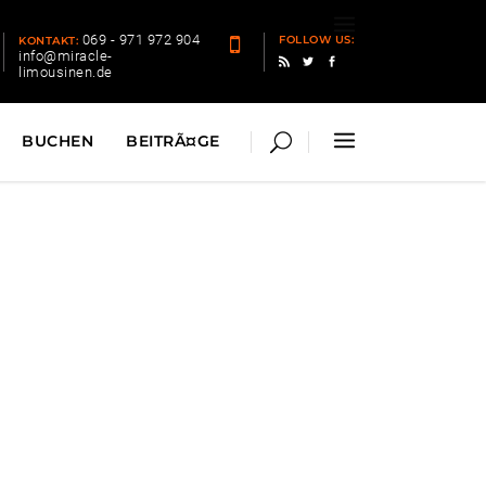
ONTAKT
BUCHEN
BEITRÃ¤GE
069 - 971 972 904
FOLLOW US:
KONTAKT:
info@miracle-
limousinen.de
BUCHEN
BEITRÃ¤GE
ergen