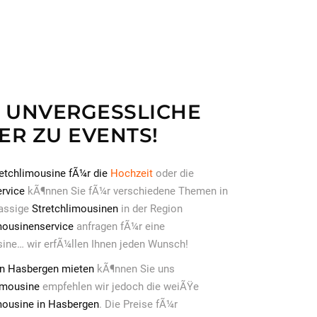
R UNVERGESSLICHE
R ZU EVENTS!
retchlimousine fÃ¼r die
Hochzeit
oder die
rvice
kÃ¶nnen Sie fÃ¼r verschiedene Themen in
lassige
Stretchlimousinen
in der Region
mousinenservice
anfragen fÃ¼r eine
ine… wir erfÃ¼llen Ihnen jeden Wunsch!
in Hasbergen mieten
kÃ¶nnen Sie uns
imousine
empfehlen wir jedoch die weiÃŸe
mousine in Hasbergen
. Die Preise fÃ¼r