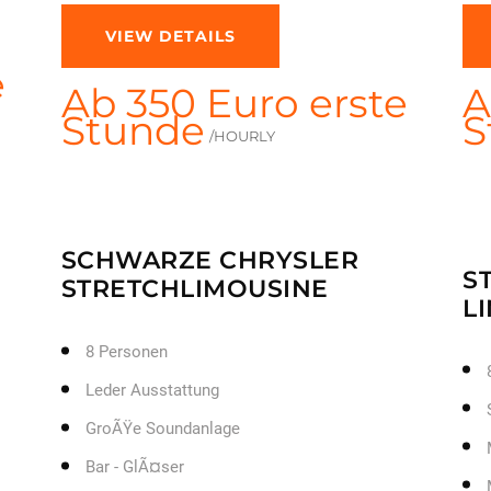
VIEW DETAILS
e
Ab 350 Euro erste
A
Stunde
S
/HOURLY
SCHWARZE CHRYSLER
S
STRETCHLIMOUSINE
L
8 Personen
Leder Ausstattung
GroÃŸe Soundanlage
Bar - GlÃ¤ser