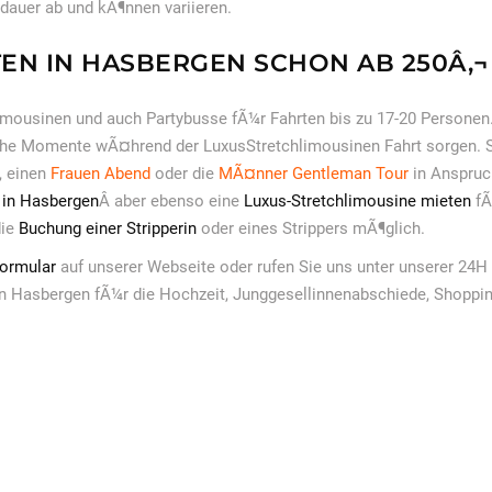
auer ab und kÃ¶nnen variieren.
EN IN HASBERGEN SCHON AB 250Â‚¬
hlimousinen und auch Partybusse fÃ¼r Fahrten bis zu 17-20 Persone
iche Momente wÃ¤hrend der LuxusStretchlimousinen Fahrt sorgen. S
, einen
Frauen Abend
oder die
MÃ¤nner Gentleman Tour
in Anspruc
in Hasbergen
Â aber ebenso eine
Luxus-Stretchlimousine mieten
f
die
Buchung einer Stripperin
oder eines Strippers mÃ¶glich.
formular
auf unserer Webseite oder rufen Sie uns unter unserer 24H
n Hasbergen fÃ¼r die Hochzeit, Junggesellinnenabschiede, Shoppin