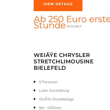
VIEW DETAILS
Ab 250 Euro erst
Stunde
/HOURLY
WEIÃŸE CHRYSLER
STRETCHLIMOUSINE
BIELEFELD
8 Personen
Leder Ausstattung
GroÃŸe Soundanlage
Bar - GlÃ¤ser