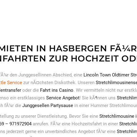
MIETEN IN HASBERGEN FÃ¼
FAHRTEN ZUR HOCHZEIT ODE
fÃ¼r den Junggesellinnen Abschied, eine
Lincoln Town Oldtimer St
tle Service
zur nÃ¤chsten Diskothek. Unseren
Stretchlimousinense
fentransfer
oder die
Fahrt ins Casino
. Wir vermitteln nicht nur erstk
enso ein erstklassiges
Service Angebot
! Sie kÃ¶nnen uns
Stretchli
h fÃ¼r die
Junggesellen Partysause
in einer Hummer Stretchlimous
stellung zu unserer Dienstleistung. Bevor Sie eine
Stretchlimousine 
069 – 971972904
anrufen. FÃ¼r eine Hochzeitsfahrt in einer
Stretchl
uns jederzeit gerne ein unverbindliches Angebot fÃ¼r eine
Stretchli