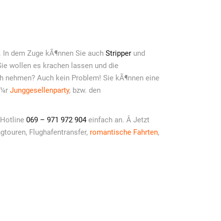
n. In dem Zuge kÃ¶nnen Sie auch
Stripper
und
ie wollen es krachen lassen und die
h nehmen? Auch kein Problem! Sie kÃ¶nnen eine
Ã¼r
Junggesellenparty
, bzw. den
 Hotline
069 – 971 972 904
einfach an. Â Jetzt
gtouren, Flughafentransfer,
romantische Fahrten
,