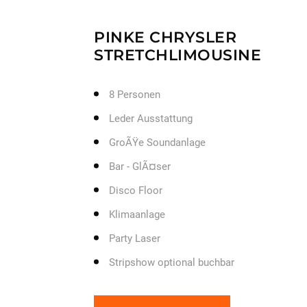
PINKE CHRYSLER
STRETCHLIMOUSINE
8 Personen
Leder Ausstattung
GroÃŸe Soundanlage
Bar - GlÃ¤ser
Disco Floor
Klimaanlage
Party Laser
Stripshow optional buchbar