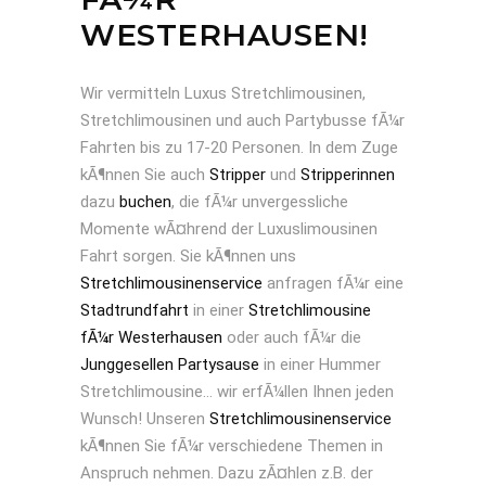
WESTERHAUSEN!
Wir vermitteln Luxus Stretchlimousinen,
Stretchlimousinen und auch Partybusse fÃ¼r
Fahrten bis zu 17-20 Personen. In dem Zuge
kÃ¶nnen Sie auch
Stripper
und
Stripperinnen
dazu
buchen
, die fÃ¼r unvergessliche
Momente wÃ¤hrend der Luxuslimousinen
Fahrt sorgen. Sie kÃ¶nnen uns
Stretchlimousinenservice
anfragen fÃ¼r eine
Stadtrundfahrt
in einer
Stretchlimousine
fÃ¼r Westerhausen
oder auch fÃ¼r die
Junggesellen Partysause
in einer Hummer
Stretchlimousine… wir erfÃ¼llen Ihnen jeden
Wunsch! Unseren
Stretchlimousinenservice
kÃ¶nnen Sie fÃ¼r verschiedene Themen in
Anspruch nehmen. Dazu zÃ¤hlen z.B. der