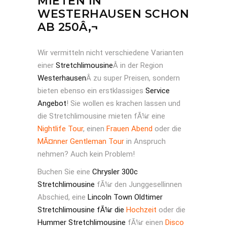
MIETEN IN
WESTERHAUSEN SCHON
AB 250Â‚¬
Wir vermitteln nicht verschiedene Varianten
einer
Stretchlimousine
Â in der Region
Westerhausen
Â zu super Preisen, sondern
bieten ebenso ein erstklassiges
Service
Angebot
! Sie wollen es krachen lassen und
die Stretchlimousine mieten fÃ¼r eine
Nightlife Tour
, einen
Frauen Abend
oder die
MÃ¤nner Gentleman Tour
in Anspruch
nehmen? Auch kein Problem!
Buchen Sie eine
Chrysler 300c
Stretchlimousine
fÃ¼r den Junggesellinnen
Abschied, eine
Lincoln Town Oldtimer
Stretchlimousine fÃ¼r die
Hochzeit
oder die
Hummer Stretchlimousine
fÃ¼r einen
Disco