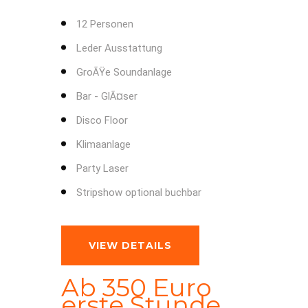
12 Personen
Leder Ausstattung
GroÃŸe Soundanlage
Bar - GlÃ¤ser
Disco Floor
Klimaanlage
Party Laser
Stripshow optional buchbar
VIEW DETAILS
Ab 350 Euro
erste Stunde