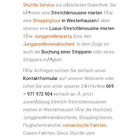
Shuttle Service
zur nÃ¤chsten Diskothek. Sie
kÃ¶nnen eine
Stretchlimousine mieten
fÃ¼r
eine
Shoppingtour
in Westerhausen
Â aber
ebenso eine
Luxus-Stretchlimousine mieten
fÃ¼r
Junggesellenparty
, bzw. den
Junggesellinnenabschied
. In dem Zuge ist
auch die
Buchung einer Stripperin
oder eines
Strippers mÃ¶glich.
FÃ¼r Anfragen nutzen Sie einfach unser
Kontaktformular
auf unserer Webseite oder
rufen Sie uns unter unserer 24H Hotline
069
– 971 972 904
einfach an. Â Jetzt
zuverlÃ¤ssig Stretch-Stretchlimousinen
mieten in Westerhausen fÃ¼r die Hochzeit,
Junggesellinnenabschiede, Shoppingtouren,
Flughafentransfer,
romantische Fahrten
,
Casino Fahrten, Disco Shuttle uvm.