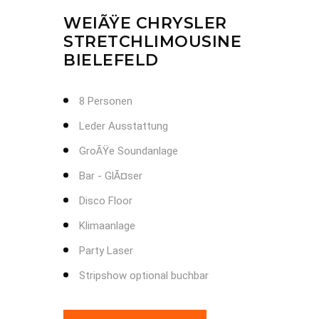
WEIÃŸE CHRYSLER
STRETCHLIMOUSINE
BIELEFELD
8 Personen
Leder Ausstattung
GroÃŸe Soundanlage
Bar - GlÃ¤ser
Disco Floor
Klimaanlage
Party Laser
Stripshow optional buchbar