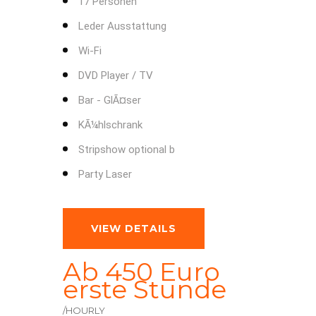
17 Personen
Leder Ausstattung
Wi-Fi
DVD Player / TV
Bar - GlÃ¤ser
KÃ¼hlschrank
Stripshow optional b
Party Laser
VIEW DETAILS
Ab 450 Euro
erste Stunde
/HOURLY