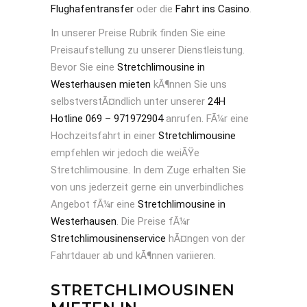
Flughafentransfer
oder die
Fahrt ins Casino
.
In unserer Preise Rubrik finden Sie eine
Preisaufstellung zu unserer Dienstleistung.
Bevor Sie eine
Stretchlimousine in
Westerhausen mieten
kÃ¶nnen Sie uns
selbstverstÃ¤ndlich unter unserer
24H
Hotline 069 – 971972904
anrufen. FÃ¼r eine
Hochzeitsfahrt in einer
Stretchlimousine
empfehlen wir jedoch die weiÃŸe
Stretchlimousine. In dem Zuge erhalten Sie
von uns jederzeit gerne ein unverbindliches
Angebot fÃ¼r eine
Stretchlimousine in
Westerhausen
. Die Preise fÃ¼r
Stretchlimousinenservice
hÃ¤ngen von der
Fahrtdauer ab und kÃ¶nnen variieren.
STRETCHLIMOUSINEN