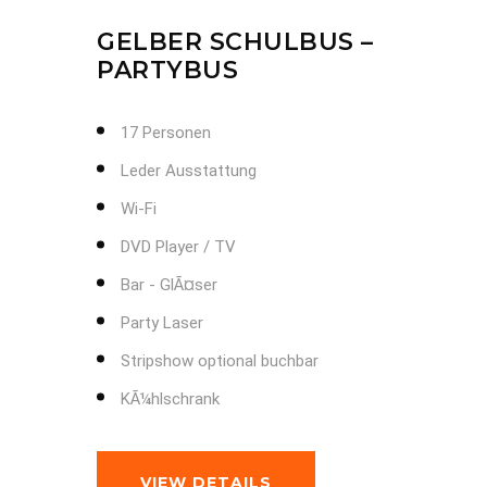
GELBER SCHULBUS –
PARTYBUS
17 Personen
Leder Ausstattung
Wi-Fi
DVD Player / TV
Bar - GlÃ¤ser
Party Laser
Stripshow optional buchbar
KÃ¼hlschrank
VIEW DETAILS